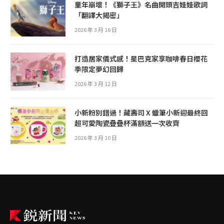
童年崩壞！《獅子王》名曲開頭吉娃娃歌詞
「翻譯大揭密」
2026 年 3 月 16 日
打造居家儀式感！星巴克家享咖啡春日櫻花
季限定夢幻回歸
2026 年 3 月 12 日
小新粉別錯過！藏壽司 X 蠟筆小新迎最終回
超可愛陶瓷疊疊杯滿額送一次收齊
2026 年 3 月 10 日