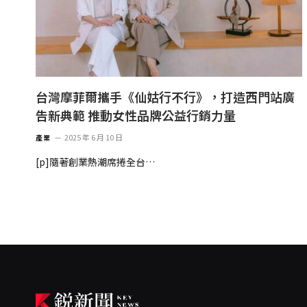
台灣摩菲爾攜手《仙姑行不行》，打造西門站廣
告新典範 推動女性品牌公益行銷力量
2025 年 6 月 10 日
產業
[p]隨著創業熱潮席捲全台…