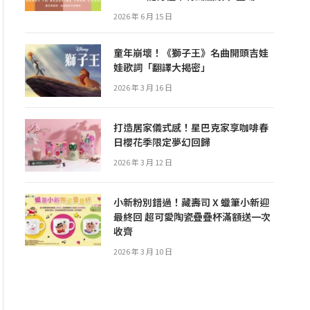
2026 年 6 月 15 日
童年崩壞！《獅子王》名曲開頭吉娃
娃歌詞「翻譯大揭密」
2026 年 3 月 16 日
打造居家儀式感！星巴克家享咖啡春
日櫻花季限定夢幻回歸
2026 年 3 月 12 日
小新粉別錯過！藏壽司 X 蠟筆小新迎
最終回 超可愛陶瓷疊疊杯滿額送一次
收齊
2026 年 3 月 10 日