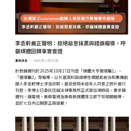
李丞軒嚴正聲明：拒絕惡意抹黑與錯誤報導，呼
籲媒體回歸事實查證
2026 年 1 月 23 日
最新消息
針對鏡週刊於2025年10月17日刊登「媒體大亨連環騙1」、
「連環騙2」等報導，以片面資料與誤導性標題影射合和集團創
辦人李丞軒博士涉及詐欺，甚至使用未經本人同意之照片進行
刊登，李博士已委託信誠法律事務所正式發出律師函，要求鏡
週刊、鏡電視、東森電視及東森新媒體等立即下架相關報導，
並於七日內公開更正與道歉。