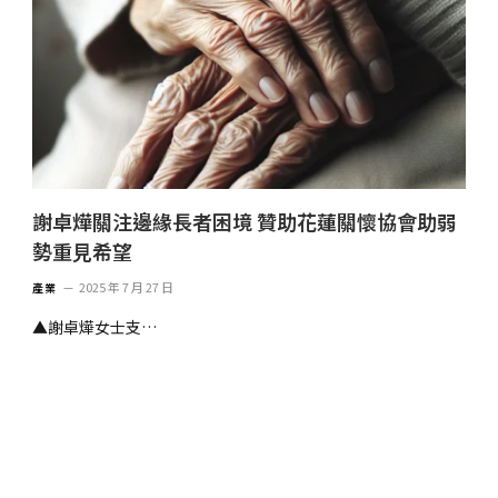
謝卓燁關注邊緣長者困境 贊助花蓮關懷協會助弱
勢重見希望
2025 年 7 月 27 日
產業
▲謝卓燁女士支…