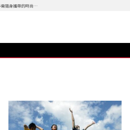
夏天最怕的不是流汗而是來不及整理自己，今年必需隨身攜帶的時尚配件 TERRA 隨身植萃竹纖濕紙巾 登場