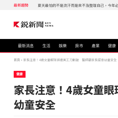
最新趨勢
最新消息
生活
娛樂
房市
產業
健康
首頁
»
家長注意！4歲女童眼球誤遭美工刀劃破 醫師籲家長留意幼童安全
健康
家長注意！4歲女童眼
幼童安全