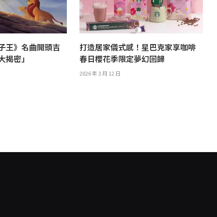
子王》名曲開頭吉
打造居家儀式感！星巴克家享咖啡
譯大揭密」
春日櫻花季限定夢幻回歸
2026 年 3 月 12 日