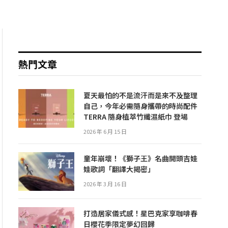
熱門文章
夏天最怕的不是流汗而是來不及整理
自己，今年必需隨身攜帶的時尚配件
TERRA 隨身植萃竹纖濕紙巾 登場
2026 年 6 月 15 日
童年崩壞！《獅子王》名曲開頭吉娃
娃歌詞「翻譯大揭密」
2026 年 3 月 16 日
打造居家儀式感！星巴克家享咖啡春
日櫻花季限定夢幻回歸