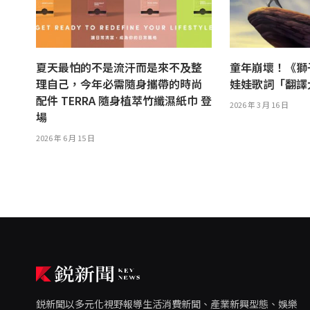
夏天最怕的不是流汗而是來不及整
童年崩壞！《獅
理自己，今年必需隨身攜帶的時尚
娃娃歌詞「翻
配件 TERRA 隨身植萃竹纖濕紙巾 登
2026 年 3 月 16 日
場
2026 年 6 月 15 日
鋭新聞以多元化視野報導生活消費新聞、產業新興型態、娛樂