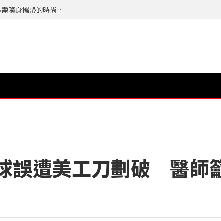
夏天最怕的不是流汗而是來不及整理自己，今年必需隨身攜帶的時尚配件 TERRA 隨身植萃竹纖濕紙巾 登場
球誤遭美工刀劃破 醫師