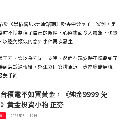
倫於《黑倫醫師x健康諮詢》粉專中分享了一案例，是
耍時不慎劃傷了自己的眼睛，心碎畫面令人震驚，也提
，以避免類似的意外事件再次發生。
美工刀，誤以為它是一支筆，然而在玩耍時不慎劃到了
接到急診通報後，醫生立即安排更近一步電腦斷層檢
緊急手術。
台積電不如買黃金，《純金9999 免
》黃金投資小物 正夯
2026 年 3 月 10 日
銷