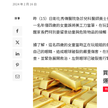
2024 年 2 月 16 日
昨（15）日彰化秀傳醫院急診兒科醫師黃士
分享
一名年僅四歲的女童誤將美工刀當筆，在玩
醒家長們特別要留意幼童與危險物品的接觸
據了解，這名四歲的女童當時正在玩姐姐的
自己的眼睛，造成眼球破裂的嚴重傷害。在
查，並緊急展開救治，左側眼球已破裂進行
買
運
熱