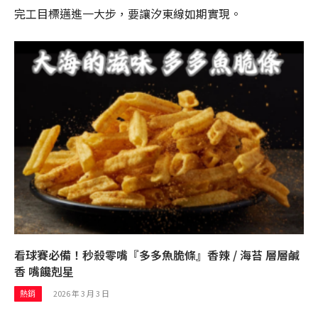
完工目標邁進一大步，要讓汐東線如期實現。
看球賽必備！秒殺零嘴『多多魚脆條』香辣 / 海苔 層層鹹
香 嘴饞剋星
2026 年 3 月 3 日
熱銷