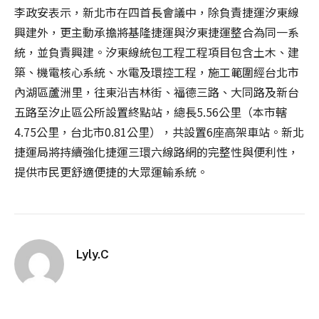
李政安表示，新北市在四首長會議中，除負責捷運汐東線
興建外，更主動承擔將基隆捷運與汐東捷運整合為同一系
統，並負責興建。汐東線統包工程工程項目包含土木、建
築、機電核心系統、水電及環控工程，施工範圍經台北市
內湖區蘆洲里，往東沿吉林街、福德三路、大同路及新台
五路至汐止區公所設置終點站，總長5.56公里（本市轄
4.75公里，台北市0.81公里），共設置6座高架車站。新北
捷運局將持續強化捷運三環六線路網的完整性與便利性，
提供市民更舒適便捷的大眾運輸系統。
Lyly.C