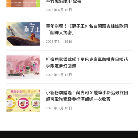
萃竹纖濕紙巾 登場
2026 年 6 月 15 日
童年崩壞！《獅子王》名曲開頭吉娃娃歌詞
「翻譯大揭密」
2026 年 3 月 16 日
打造居家儀式感！星巴克家享咖啡春日櫻花
季限定夢幻回歸
2026 年 3 月 12 日
小新粉別錯過！藏壽司 X 蠟筆小新迎最終回
超可愛陶瓷疊疊杯滿額送一次收齊
2026 年 3 月 10 日