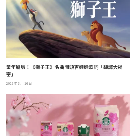
童年崩壞！《獅子王》名曲開頭吉娃娃歌詞「翻譯大揭
密」
2026 年 3 月 16 日