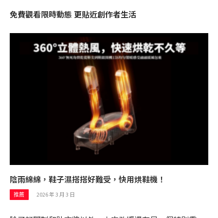
免費觀看限時動態 更貼近創作者生活
陰雨綿綿，鞋子濕搭搭好難受，快用烘鞋機！
2026 年 3 月 3 日
推薦