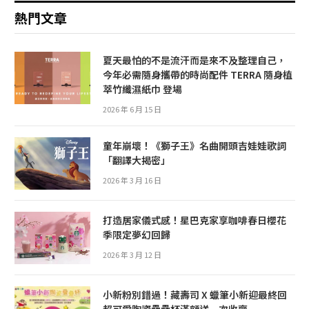
熱門文章
夏天最怕的不是流汗而是來不及整理自己，
今年必需隨身攜帶的時尚配件 TERRA 隨身植
萃竹纖濕紙巾 登場
2026 年 6 月 15 日
童年崩壞！《獅子王》名曲開頭吉娃娃歌詞
「翻譯大揭密」
2026 年 3 月 16 日
打造居家儀式感！星巴克家享咖啡春日櫻花
季限定夢幻回歸
2026 年 3 月 12 日
小新粉別錯過！藏壽司 X 蠟筆小新迎最終回