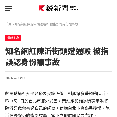
首頁
»
知名網紅陳沂街頭遭通毆 被指誤認身份釀事故
最新消息
知名網紅陳沂街頭遭通毆 被指
誤認身份釀事故
2024 年 2 月 6 日
經常透過社交平台發表尖銳評論、引起諸多爭議的陳沂，
昨（5）日於台北市意外受害，黃姓嫌犯施暴後表示誤將
陳沂認做傷害過自己的網婆。傍晚台北市警察局獲報，陳
沂在長安東路遭到攻擊，當下立即展開緊急處理。