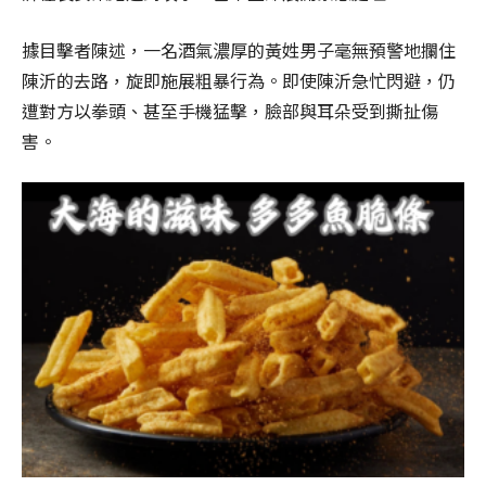
據目擊者陳述，一名酒氣濃厚的黃姓男子毫無預警地攔住
陳沂的去路，旋即施展粗暴行為。即使陳沂急忙閃避，仍
遭對方以拳頭、甚至手機猛擊，臉部與耳朵受到撕扯傷
害。