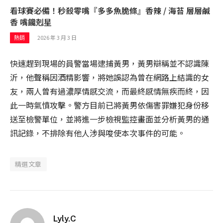
看球賽必備！秒殺零嘴『多多魚脆條』香辣 / 海苔 層層鹹
香 嘴饞剋星
2026 年 3 月 3 日
熱銷
快速趕到現場的員警當場逮捕黃男，黃男辯稱並不認識陳
沂，他聲稱因酒精影響，將她誤認為曾在網路上結識的女
友，兩人曾有過濃厚情感交流，而最終感情無疾而終，因
此一時氣憤攻擊。警方目前已將黃男依傷害罪嫌犯身份移
送至檢警單位，並將進一步檢視監控畫面並分析黃男的通
訊記錄，不排除有他人涉與唆使本次事件的可能。
精選文章
Lyly.C