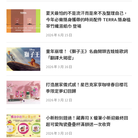
夏天最怕的不是流汗而是來不及整理自己，
今年必需隨身攜帶的時尚配件 TERRA 隨身植
萃竹纖濕紙巾 登場
2026 年 6 月 15 日
童年崩壞！《獅子王》名曲開頭吉娃娃歌詞
「翻譯大揭密」
2026 年 3 月 16 日
打造居家儀式感！星巴克家享咖啡春日櫻花
季限定夢幻回歸
2026 年 3 月 12 日
小新粉別錯過！藏壽司 X 蠟筆小新迎最終回
超可愛陶瓷疊疊杯滿額送一次收齊
2026 年 3 月 10 日