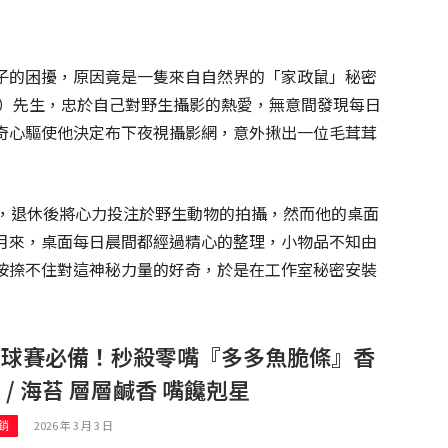
子的困擾，原因竟是一隻來自自然界的「家政鼠」秘密
rook）先生，忠於自己對野生攝影的熱愛，無意間發現每日
奇心驅使他決定布下夜視攝影網，意外揪出一位毛茸茸
差，退休後將心力投注於野生動物的拍攝，然而他的桌面
月來，桌面每日晨間都經過精心的整理，小物品不知由
按捺不住對這神秘力量的好奇，於是在工作室秘密安裝
看球賽必備！秒殺零嘴『多多魚脆條』香
 / 海苔 層層鹹香 嘴饞剋星
2026 年 3 月 3 日
銷