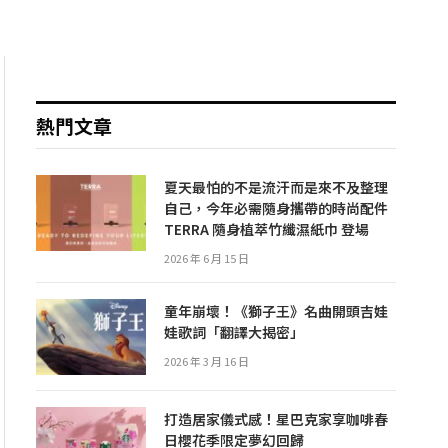
熱門文章
夏天最怕的不是流汗而是來不及整理
自己，今年必需隨身攜帶的時尚配件
TERRA 隨身植萃竹纖濕紙巾 登場
2026 年 6 月 15 日
童年崩壞！《獅子王》名曲開頭吉娃
娃歌詞「翻譯大揭密」
2026 年 3 月 16 日
打造居家儀式感！星巴克家享咖啡春
日櫻花季限定夢幻回歸