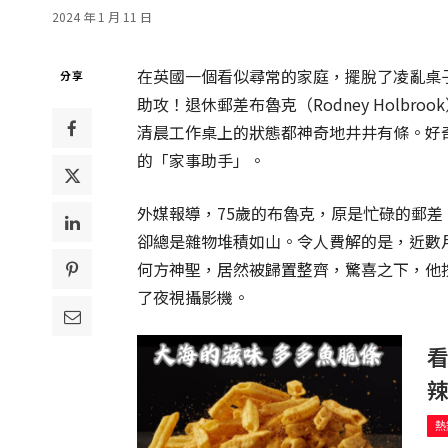
2024 年 1 月 11 日
在英國一個看似尋常的家庭，擺脫了凌亂桌
分享
助攻！退休郵差布魯克（Rodney Holb
清晨工作桌上的狀態都神奇地井井有條。好
的「家事助手」。
外媒報導，75歲的布魯克，原是忙碌的郵
卻總是雜物堆積如山。令人費解的是，近數
何方神聖，居然被歸置整齊，驚喜之下，他
了夜視攝影機。
辣
熱