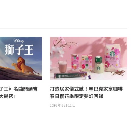
子王》名曲開頭吉
打造居家儀式感！星巴克家享咖啡
譯大揭密」
春日櫻花季限定夢幻回歸
2026 年 3 月 12 日