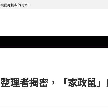
夏天最怕的不是流汗而是來不及整理自己，今年必需隨身攜帶的時尚配件 TERRA 隨身植萃竹纖濕紙巾 登場
秘整理者揭密，「家政鼠」