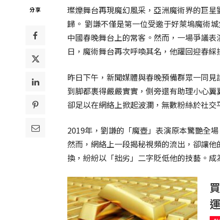
璨爍舞台再現魔幻風采，亞洲魔術界的巨星
分享
歸。 劉謙不僅是第一位受邀于好萊塢魔術
中國春晚舞台上的常客。然而，一場爭議表
日，魔術舞台再次呼喚其名，他躍回迎春綵
昨日下午，新聞媒體與春晚預備群眾一同見
到脚都裹得嚴嚴實實，側旁還有助理小心翼
卻足以在網絡上掀起波瀾，無數粉絲於社交
2019年，劉謙的「魔壺」表演原本驚艷全
然而，網絡上一段揭秘視頻的流出，卻讓他
換，紛紛以「拙劣」二字貶低他的技藝。成
買
運