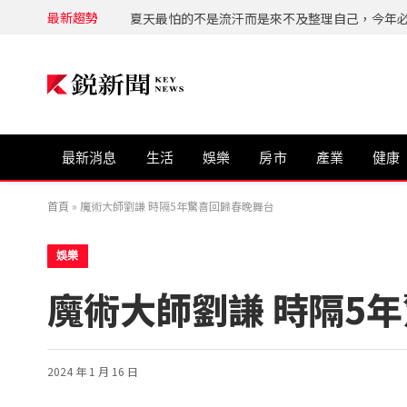
最新趨勢
最新消息
生活
娛樂
房市
產業
健康
首頁
»
魔術大師劉謙 時隔5年驚喜回歸春晚舞台
娛樂
魔術大師劉謙 時隔5
2024 年 1 月 16 日