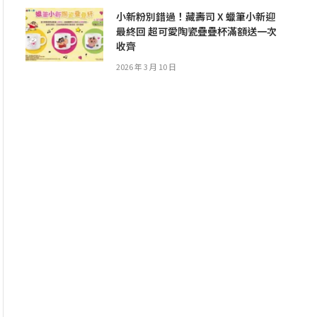
小新粉別錯過！藏壽司 X 蠟筆小新迎
最終回 超可愛陶瓷疊疊杯滿額送一次
收齊
2026 年 3 月 10 日