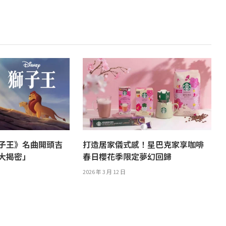
子王》名曲開頭吉
打造居家儀式感！星巴克家享咖啡
譯大揭密」
春日櫻花季限定夢幻回歸
2026 年 3 月 12 日