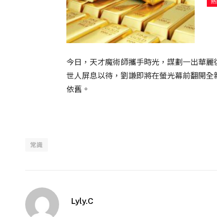
熱
今日，天才魔術師攜手時光，謀劃一出華麗
世人屏息以待，劉謙即將在螢光幕前翻開全
依舊。
常識
Lyly.C