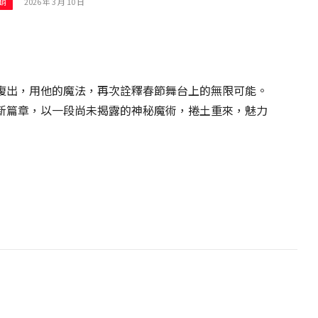
2026 年 3 月 10 日
銷
復出，用他的魔法，再次詮釋春節舞台上的無限可能。
新篇章，以一段尚未揭露的神秘魔術，捲土重來，魅力