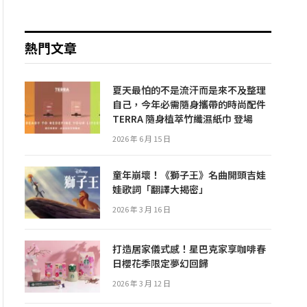
熱門文章
夏天最怕的不是流汗而是來不及整理
自己，今年必需隨身攜帶的時尚配件
TERRA 隨身植萃竹纖濕紙巾 登場
2026 年 6 月 15 日
童年崩壞！《獅子王》名曲開頭吉娃
娃歌詞「翻譯大揭密」
2026 年 3 月 16 日
打造居家儀式感！星巴克家享咖啡春
日櫻花季限定夢幻回歸
2026 年 3 月 12 日