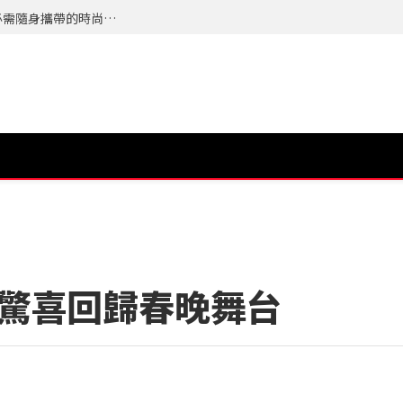
夏天最怕的不是流汗而是來不及整理自己，今年必需隨身攜帶的時尚配件 TERRA 隨身植萃竹纖濕紙巾 登場
年驚喜回歸春晚舞台