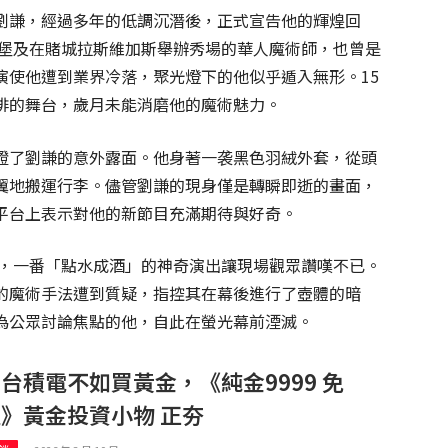
劉謙，經過多年的低調沉潛後，正式宣告他的輝煌回
城堡及在賭城拉斯維加斯舉辦秀場的華人魔術師，也曾是
演使他遭到業界冷落，聚光燈下的他似乎遁入無形。15
排的舞台，歲月未能消磨他的魔術魅力。
證了劉謙的意外露面。他身著一袭黑色羽絨外套，從頭
翼地搬運行李。儘管劉謙的現身僅是轉瞬即逝的畫面，
平台上表示對他的新節目充滿期待與好奇。
場，一番「點水成酒」的神奇演出讓現場觀眾讚嘆不已。
的魔術手法遭到質疑，指控其在幕後進行了壺體的暗
為公眾討論焦點的他，自此在螢光幕前湮滅。
台積電不如買黃金，《純金9999 免
》黃金投資小物 正夯