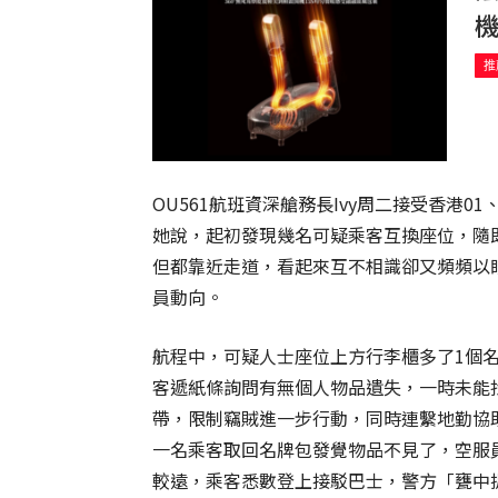
推
OU561航班資深艙務長Ivy周二接受香港
她說，起初發現幾名可疑乘客互換座位，隨
但都靠近走道，看起來互不相識卻又頻頻以
員動向。
航程中，可疑人士座位上方行李櫃多了1個
客遞紙條詢問有無個人物品遺失，一時未能
帶，限制竊賊進一步行動，同時連繫地勤協助
一名乘客取回名牌包發覺物品不見了，空服
較遠，乘客悉數登上接駁巴士，警方「甕中