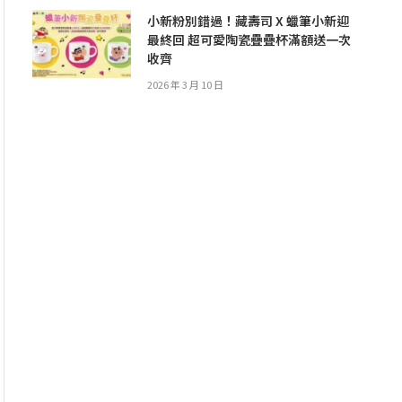
小新粉別錯過！藏壽司 X 蠟筆小新迎
最終回 超可愛陶瓷疊疊杯滿額送一次
收齊
2026 年 3 月 10 日