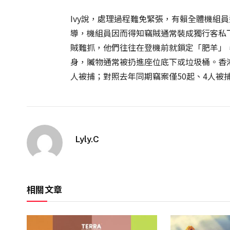
Ivy說，處理過程難免緊張，有賴全體機組
導，機組員因而得知竊賊通常裝成獨行客私下
賊難抓，他們往往在登機前就鎖定「肥羊」
身，贓物通常被扔進座位底下或垃圾桶。香港
人被捕；對照去年同期竊案僅50起、4人被捕
Lyly.C
相關文章