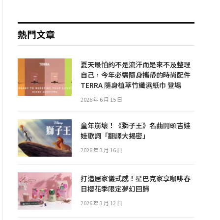
熱門文章
夏天最怕的不是流汗而是來不及整理
自己，今年必需隨身攜帶的時尚配件
TERRA 隨身植萃竹纖濕紙巾 登場
2026 年 6 月 15 日
童年崩壞！《獅子王》名曲開頭吉娃
娃歌詞「翻譯大揭密」
2026 年 3 月 16 日
打造居家儀式感！星巴克家享咖啡春
日櫻花季限定夢幻回歸
2026 年 3 月 12 日