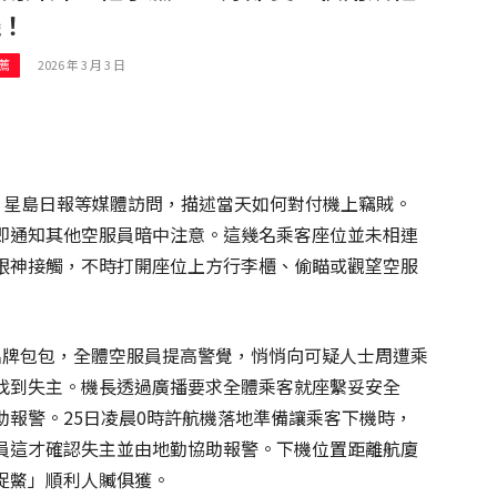
機！
2026 年 3 月 3 日
薦
01、星島日報等媒體訪問，描述當天如何對付機上竊賊。
即通知其他空服員暗中注意。這幾名乘客座位並未相連
眼神接觸，不時打開座位上方行李櫃、偷瞄或觀望空服
名牌包包，全體空服員提高警覺，悄悄向可疑人士周遭乘
找到失主。機長透過廣播要求全體乘客就座繫妥安全
報警。25日凌晨0時許航機落地準備讓乘客下機時，
員這才確認失主並由地勤協助報警。下機位置距離航廈
捉鱉」順利人贓俱獲。