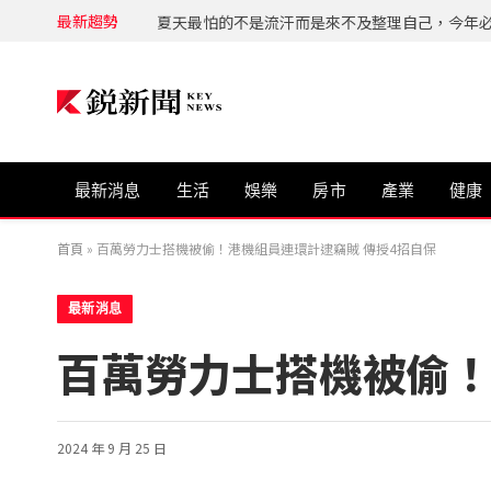
最新趨勢
最新消息
生活
娛樂
房市
產業
健康
首頁
»
百萬勞力士搭機被偷！港機組員連環計逮竊賊 傳授4招自保
最新消息
百萬勞力士搭機被偷！
2024 年 9 月 25 日