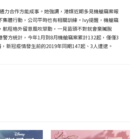
員通力合作方能成事。她強調，港媒近期多見機艙竊案報
集體行動，公司平時也有相關訓練。Ivy提醒，機艙竊
，航程格外留意風吹草動，一見苗頭不對就會棄贓脫
警方統計，今年1月到8月機艙竊案累計132起，僅僅3
，新冠疫情發生前的2019年同期147起、3人遭逮。