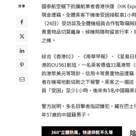
國泰航空轄下的廉航業者香港快運（HK Ex
分享
現金遭竊，全體乘客下機後受困接駁車1小
（24日）受訪談及全體機組員合作智取竊
貴重物品切莫離身，候機時隨時留意行李，
之機。
綜合《香港01》、《南華早報》、《星島日
港的OU561航班，一名乘客價值33萬港幣
的港幣美元等現鈔、信用卡等貴重物品遭竊
者在機場地勤協助之下報警。乘客之一描述
員「受困」至少1小時，後來有5名中國籍
警方說明，多名目擊者指認嫌犯，藏在巴士
年57歲的中國籍男子。