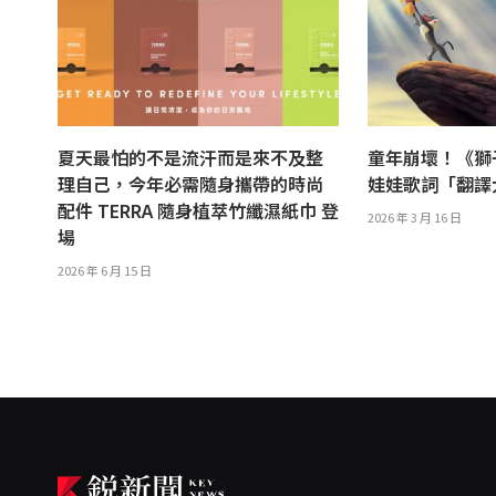
夏天最怕的不是流汗而是來不及整
童年崩壞！《獅
理自己，今年必需隨身攜帶的時尚
娃娃歌詞「翻
配件 TERRA 隨身植萃竹纖濕紙巾 登
2026 年 3 月 16 日
場
2026 年 6 月 15 日