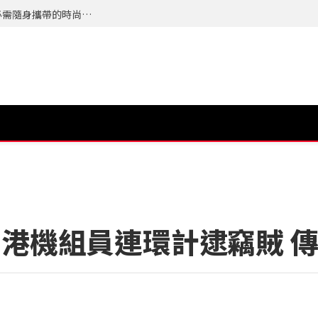
夏天最怕的不是流汗而是來不及整理自己，今年必需隨身攜帶的時尚配件 TERRA 隨身植萃竹纖濕紙巾 登場
港機組員連環計逮竊賊 傳