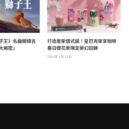
子王》名曲開頭吉
打造居家儀式感！星巴克家享咖啡
譯大揭密」
春日櫻花季限定夢幻回歸
2026 年 3 月 12 日