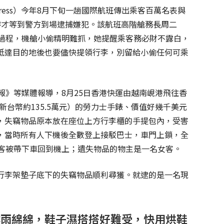
press）今年8月下旬一趟國際航班傳出乘客百萬名表與
時才等到警方到場逮捕嫌犯。該航班高階艙務長周二
賊過程，機艙小偷精明難抓，她提醒乘客務必財不露白，
抵達目的地後也要儘快提領行李，別留給小偷任何可乘
報》等媒體報導，8月25日香港快運由越南峴港飛往香
（新台幣約135.5萬元）的勞力士手錶、價值好幾千美元
，失竊物品原本放在座位上方行李櫃的手提包內，受害
，當時所有人下機後全數登上接駁巴士，車門上鎖，全
乘客被帶下車回到機上；遺失物品的物主是一名女客。
行李架墊子底下的失竊物品順利尋獲。就逮的是一名現
陰雨綿綿，鞋子濕搭搭好難受，快用烘鞋