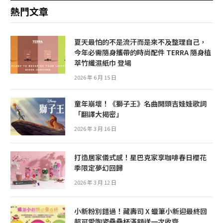
熱門文章
夏天最怕的不是流汗而是來不及整理自己，
今年必需隨身攜帶的時尚配件 TERRA 隨身植
萃竹纖濕紙巾 登場
2026 年 6 月 15 日
童年崩壞！《獅子王》名曲開頭吉娃娃歌詞
「翻譯大揭密」
2026 年 3 月 16 日
打造居家儀式感！星巴克家享咖啡春日櫻花
季限定夢幻回歸
2026 年 3 月 12 日
小新粉別錯過！藏壽司 X 蠟筆小新迎最終回
超可愛陶瓷疊疊杯滿額送一次收齊