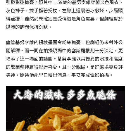
引發影迷擔憂。照片中，59歲的基努李維穿著米色風衣、
灰色褲子，雙手撐著拐杖，左膝上還裹著冰敷袋，步履顯
得蹣跚。雖然尚未確定是受傷還是角色需要，但劇組對於
媒體的詢問保持沉默。
儘管基努李維的拐杖畫面令粉絲擔憂，但劇組仍未對外公
開解釋，而一同在拍攝現場中的塞斯羅根則十分淡定，更
增添了這一場面的謎團。基努李維以其優異的演技和高度
的敬業精神贏得影迷喜愛，且十分親民，是好萊塢零負評
男神，期待他能早日釋出消息，平安完成電影拍攝。