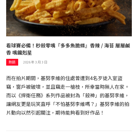
看球賽必備！秒殺零嘴『多多魚脆條』香辣 / 海苔 層層鹹
香 嘴饞剋星
2026 年 3 月 3 日
熱銷
而在拍片期間，基努李維的住處曾遭到4名歹徒入室盜
竊，窗戶被破壞，並且竊走一槍枝，所幸當時無人在家。
而以《捍衛任務》系列作品被封為「殺神」的基努李維，
讓網友更是玩笑直呼「不怕基努李維嗎？」基努李維的拍
片動向以然引起關注，期待能夠看到好作品！