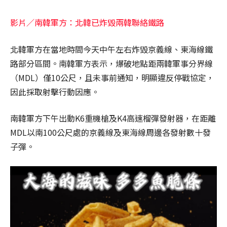
影片／南韓軍方：北韓已炸毀兩韓聯絡鐵路
北韓軍方在當地時間今天中午左右炸毀京義線、東海線鐵
路部分區間。南韓軍方表示，爆破地點距兩韓軍事分界線
（MDL）僅10公尺，且未事前通知，明顯違反停戰協定，
因此採取射擊行動因應。
南韓軍方下午出動K6重機槍及K4高速榴彈發射器，在距離
MDL以南100公尺處的京義線及東海線周邊各發射數十發
子彈。