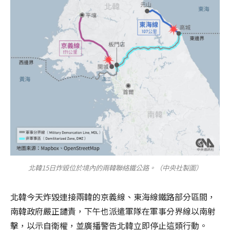
北韓15日炸毀位於境內的兩韓聯絡鐵公路。（中央社製圖）
北韓今天炸毀連接兩韓的京義線、東海線鐵路部分區間，
南韓政府嚴正譴責，下午也派遣軍隊在軍事分界線以南射
擊，以示自衛權，並廣播警告北韓立即停止這類行動。