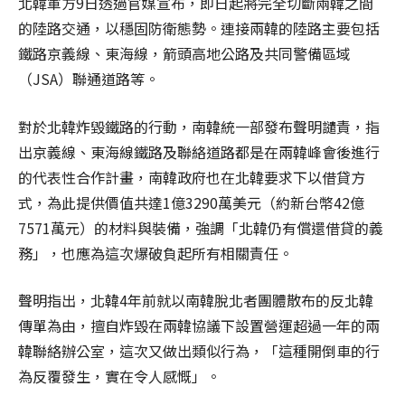
北韓軍方9日透過官媒宣布，即日起將完全切斷兩韓之間
的陸路交通，以穩固防衛態勢。連接兩韓的陸路主要包括
鐵路京義線、東海線，箭頭高地公路及共同警備區域
（JSA）聯通道路等。
對於北韓炸毀鐵路的行動，南韓統一部發布聲明譴責，指
出京義線、東海線鐵路及聯絡道路都是在兩韓峰會後進行
的代表性合作計畫，南韓政府也在北韓要求下以借貸方
式，為此提供價值共達1億3290萬美元（約新台幣42億
7571萬元）的材料與裝備，強調「北韓仍有償還借貸的義
務」，也應為這次爆破負起所有相關責任。
聲明指出，北韓4年前就以南韓脫北者團體散布的反北韓
傳單為由，擅自炸毀在兩韓協議下設置營運超過一年的兩
韓聯絡辦公室，這次又做出類似行為，「這種開倒車的行
為反覆發生，實在令人感慨」。