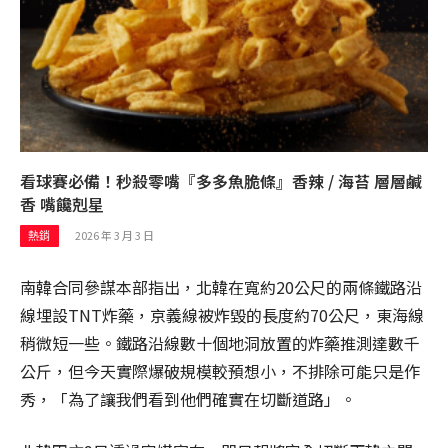
看球賽必備！秒殺零嘴『多多魚脆條』香辣 / 海苔 層層鹹
香 嘴饞剋星
2026 年 3 月 3 日
熱銷
南韓合同參謀本部指出，北韓在寬約20公尺的兩條鐵路沿
線埋設TNT炸藥，京義線被炸毀的長度約70公尺，東海線
稍微短一些。鐵路沿線數十個地洞放置的炸藥推測達數千
公斤，但今天實際爆破規模較預想小，不排除可能只是作
秀，「為了讓我們看到他們確實在切斷道路」。