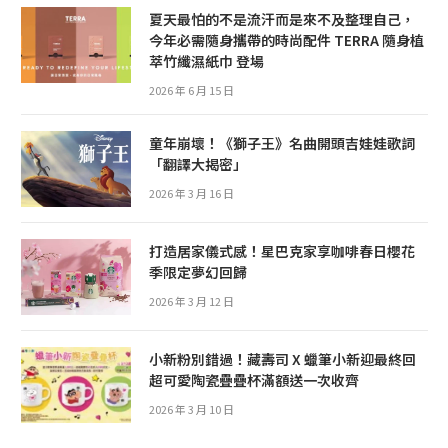
夏天最怕的不是流汗而是來不及整理自己，
今年必需隨身攜帶的時尚配件 TERRA 隨身植
萃竹纖濕紙巾 登場
2026 年 6 月 15 日
童年崩壞！《獅子王》名曲開頭吉娃娃歌詞
「翻譯大揭密」
2026 年 3 月 16 日
打造居家儀式感！星巴克家享咖啡春日櫻花
季限定夢幻回歸
2026 年 3 月 12 日
小新粉別錯過！藏壽司 X 蠟筆小新迎最終回
超可愛陶瓷疊疊杯滿額送一次收齊
2026 年 3 月 10 日