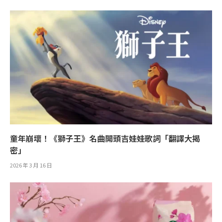
童年崩壞！《獅子王》名曲開頭吉娃娃歌詞「翻譯大揭
密」
2026 年 3 月 16 日