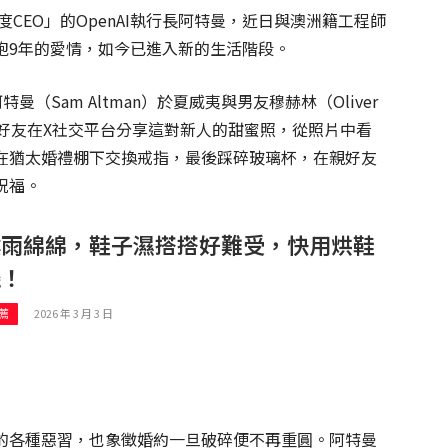
度CEO」的OpenAI執行長阿特曼，近日與澳洲籍工程師
跑9年的愛情，如今已進入新的生活階段。
阿特曼（Sam Altman）於夏威夷與男友穆赫林（Oliver
共同好友在X社交平台分享這對新人的甜蜜照，從照片中看
在猶太婚禮棚下交換戒指，最後踩碎玻璃杯，在親好友
祝福。
陰雨綿綿，鞋子濕搭搭好難受，快用烘鞋
機！
2026 年 3 月 3 日
薦
的各種惡習，也象徵婚約一旦破碎便不再重圓。阿特曼