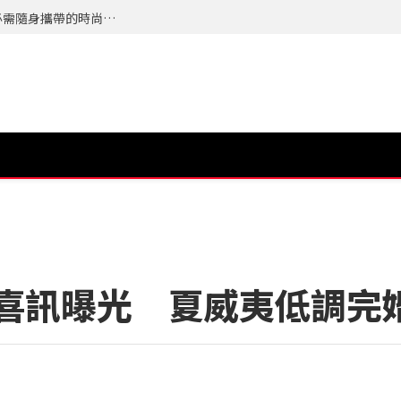
夏天最怕的不是流汗而是來不及整理自己，今年必需隨身攜帶的時尚配件 TERRA 隨身植萃竹纖濕紙巾 登場
特曼喜訊曝光 夏威夷低調完