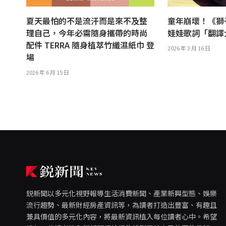
夏天最怕的不是流汗而是來不及整
童年崩壞！《獅
理自己，今年必需隨身攜帶的時尚
娃娃歌詞「翻
配件 TERRA 隨身植萃竹纖濕紙巾 登
2026 年 3 月 16 日
場
2026 年 6 月 15 日
鋭新聞以多元化視野報導生活消費新聞、產業新興型態、娛樂
流行趨勢、最新財經房產資訊等，為讀者打造出豐富、有趣且
兼具價值的多元化內容，將最新資訊植入每位讀者心中。希望