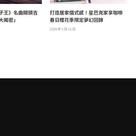
子王》名曲開頭吉
打造居家儀式感！星巴克家享咖啡
譯大揭密」
春日櫻花季限定夢幻回歸
2026 年 3 月 12 日