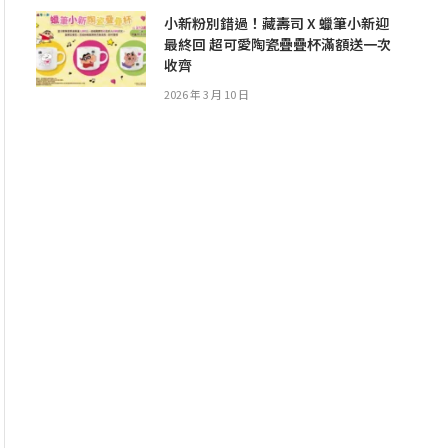
小新粉別錯過！藏壽司 X 蠟筆小新迎
最終回 超可愛陶瓷疊疊杯滿額送一次
收齊
2026 年 3 月 10 日