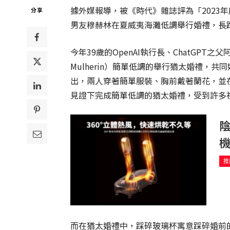
據外媒報導，被《時代》雜誌評為「2023年
分享
男友穆赫林在夏威夷海灘低調舉行婚禮，長
今年39歲的OpenAI執行長、ChatGPT之父
Mulherin）簡單低調的舉行猶太婚禮，
出，兩人穿著簡單服裝、胸前戴著蘭花，並
見證下完成簡單低調的猶太婚禮，受到許多
推
而在猶太婚禮中，踩碎玻璃杯寓意踩碎婚前