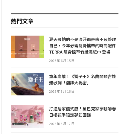
熱門文章
夏天最怕的不是流汗而是來不及整理
自己，今年必需隨身攜帶的時尚配件
TERRA 隨身植萃竹纖濕紙巾 登場
2026 年 6 月 15 日
童年崩壞！《獅子王》名曲開頭吉娃
娃歌詞「翻譯大揭密」
2026 年 3 月 16 日
打造居家儀式感！星巴克家享咖啡春
日櫻花季限定夢幻回歸
2026 年 3 月 12 日