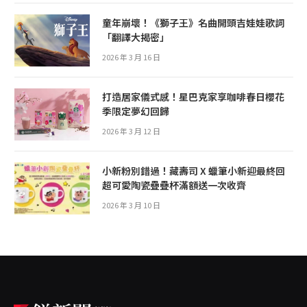
童年崩壞！《獅子王》名曲開頭吉娃娃歌詞
「翻譯大揭密」
2026 年 3 月 16 日
打造居家儀式感！星巴克家享咖啡春日櫻花
季限定夢幻回歸
2026 年 3 月 12 日
小新粉別錯過！藏壽司 X 蠟筆小新迎最終回
超可愛陶瓷疊疊杯滿額送一次收齊
2026 年 3 月 10 日