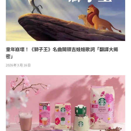
童年崩壞！《獅子王》名曲開頭吉娃娃歌詞「翻譯大揭
密」
2026 年 3 月 16 日