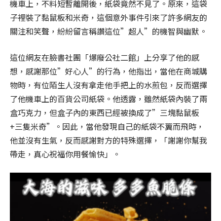
機車上，不料短暫離開後，紙袋竟然不見了。原來，這袋
子裡裝了黏鼠板和米奇，這個意外事件引來了許多網友的
關注和笑聲，紛紛留言稱讚這位”超人”的機智與幽默。
這位網友在臉書社團「爆廢公社二館」上分享了他的感
想，感謝那位”好心人”的行為，他指出，當他在商城購
物時，有位陌生人沒有拿走他手把上的水煎包，反而選擇
了他機車上的百貨公司紙袋。他透露，雖然紙袋內裝了兩
盒巧克力，但盒子內的東西已經被換成了”三塊黏鼠板
+三隻米奇”。因此，當他發現自己的紙袋不翼而飛時，
他並沒有生氣，反而感謝對方的特殊選擇，「謝謝你幫我
帶走，真心祝福你用餐愉快」。