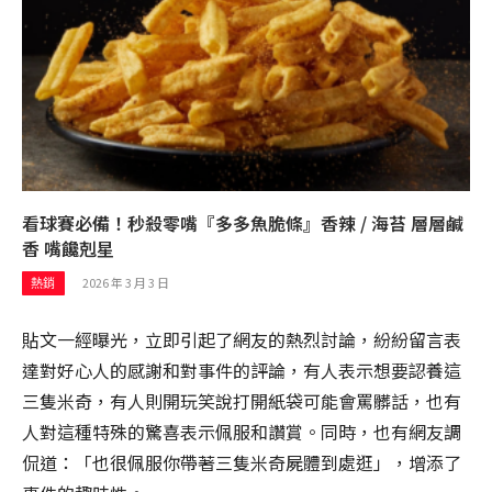
看球賽必備！秒殺零嘴『多多魚脆條』香辣 / 海苔 層層鹹
香 嘴饞剋星
2026 年 3 月 3 日
熱銷
貼文一經曝光，立即引起了網友的熱烈討論，紛紛留言表
達對好心人的感謝和對事件的評論，有人表示想要認養這
三隻米奇，有人則開玩笑說打開紙袋可能會罵髒話，也有
人對這種特殊的驚喜表示佩服和讚賞。同時，也有網友調
侃道：「也很佩服你帶著三隻米奇屍體到處逛」，增添了