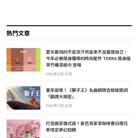
熱門文章
夏天最怕的不是流汗而是來不及整理自己，
今年必需隨身攜帶的時尚配件 TERRA 隨身植
萃竹纖濕紙巾 登場
2026 年 6 月 15 日
童年崩壞！《獅子王》名曲開頭吉娃娃歌詞
「翻譯大揭密」
2026 年 3 月 16 日
打造居家儀式感！星巴克家享咖啡春日櫻花
季限定夢幻回歸