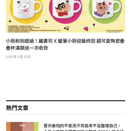
小新粉別錯過！藏壽司 X 蠟筆小新迎最終回 超可愛陶瓷疊
疊杯滿額送一次收齊
2026 年 3 月 10 日
熱門文章
夏天最怕的不是流汗而是來不及整理自己，