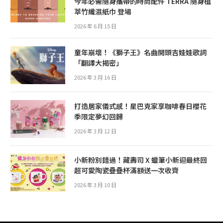
今年必需隨身攜帶的時尚配件 TERRA 隨身植
萃竹纖濕紙巾 登場
2026 年 6 月 15 日
童年崩壞！《獅子王》名曲開頭吉娃娃歌詞
「翻譯大揭密」
2026 年 3 月 16 日
打造居家儀式感！星巴克家享咖啡春日櫻花
季限定夢幻回歸
2026 年 3 月 12 日
小新粉別錯過！藏壽司 X 蠟筆小新迎最終回
超可愛陶瓷疊疊杯滿額送一次收齊
2026 年 3 月 10 日