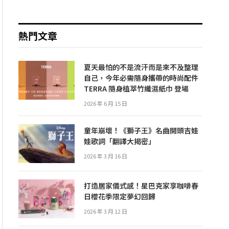
熱門文章
夏天最怕的不是流汗而是來不及整理
自己，今年必需隨身攜帶的時尚配件
TERRA 隨身植萃竹纖濕紙巾 登場
2026 年 6 月 15 日
童年崩壞！《獅子王》名曲開頭吉娃
娃歌詞「翻譯大揭密」
2026 年 3 月 16 日
打造居家儀式感！星巴克家享咖啡春
日櫻花季限定夢幻回歸
2026 年 3 月 12 日