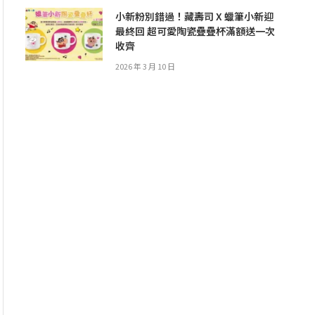
小新粉別錯過！藏壽司 X 蠟筆小新迎
最終回 超可愛陶瓷疊疊杯滿額送一次
收齊
2026 年 3 月 10 日