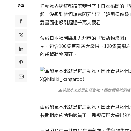
連動物界網紅都這麼競爭了！日本福岡的「
分享
起，沒想到牠們無意間弄出了「韓團偶像級
愛畫面也吸引超過千萬人觀看。
位於日本福岡縣北九州市的「響動物樂園」（@h
鼠，包含100隻東部灰大袋鼠、120隻黃
的袋鼠動物園區。
▲袋鼠本來就是群居動物，因此看見牠們成群結隊
由於袋鼠本來就是群居動物，因此看見牠們成
長期相處的動物園員工，都被這群大袋鼠的
只見照片中一共有14隻東部灰大袋鼠聚集在