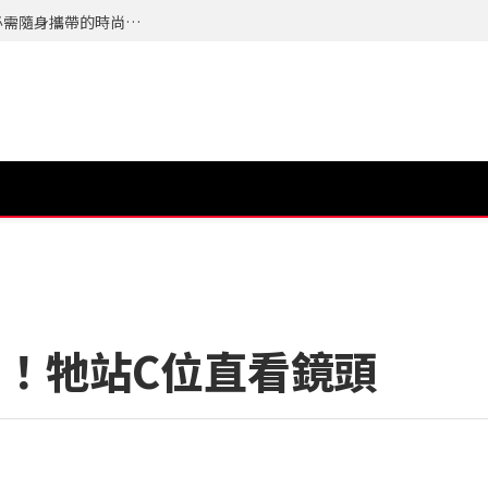
夏天最怕的不是流汗而是來不及整理自己，今年必需隨身攜帶的時尚配件 TERRA 隨身植萃竹纖濕紙巾 登場
！牠站C位直看鏡頭