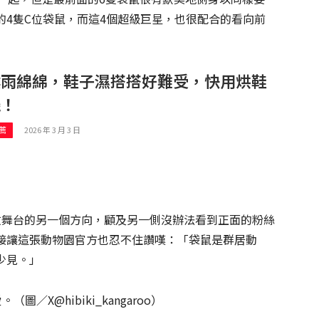
4隻C位袋鼠，而這4個超級巨星，也很配合的看向前
陰雨綿綿，鞋子濕搭搭好難受，快用烘鞋
機！
2026 年 3 月 3 日
薦
放舞台的另一個方向，顧及另一側沒辦法看到正面的粉絲
接讓這張動物園官方也忍不住讚嘆：「袋鼠是群居動
少見。」