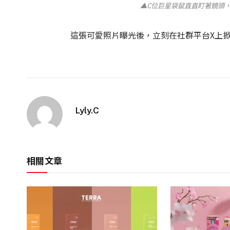
▲C位巨星袋鼠直直盯著鏡頭，模樣
這張可愛照片曝光後，立刻在社群平台X上掀
Lyly.C
相關文章