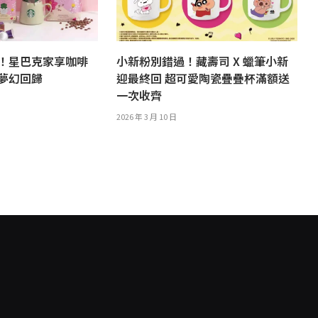
！星巴克家享咖啡
小新粉別錯過！藏壽司 X 蠟筆小新
夢幻回歸
迎最終回 超可愛陶瓷疊疊杯滿額送
一次收齊
2026 年 3 月 10 日