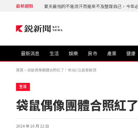
最新趨勢
最新消息
生活
娛樂
房市
產業
健康
首頁
»
袋鼠偶像團體合照紅了！牠站C位直看鏡頭
生活
袋鼠偶像團體合照紅了
2024 年 10 月 22 日