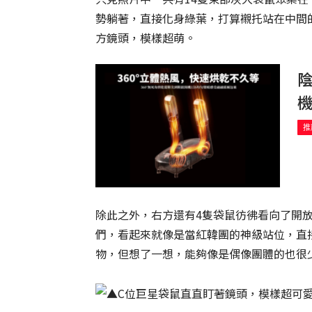
勢躺著，直接化身綠葉，打算襯托站在中間的
方鏡頭，模樣超萌。
推
除此之外，右方還有4隻袋鼠彷彿看向了開
們，看起來就像是當紅韓團的神級站位，直
物，但想了一想，能夠像是偶像團體的也很