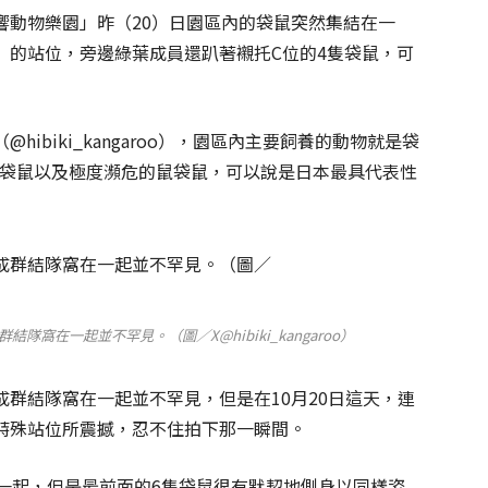
響動物樂園」昨（20）日園區內的袋鼠突然集結在一
」的站位，旁邊綠葉成員還趴著襯托C位的4隻袋鼠，可
ibiki_kangaroo），園區內主要飼養的動物就是袋
腳岩袋鼠以及極度瀕危的鼠袋鼠，可以說是日本最具代表性
窩在一起並不罕見。（圖／X@hibiki_kangaroo）
群結隊窩在一起並不罕見，但是在10月20日這天，連
特殊站位所震撼，忍不住拍下那一瞬間。
一起，但是最前面的6隻袋鼠很有默契地側身以同樣姿