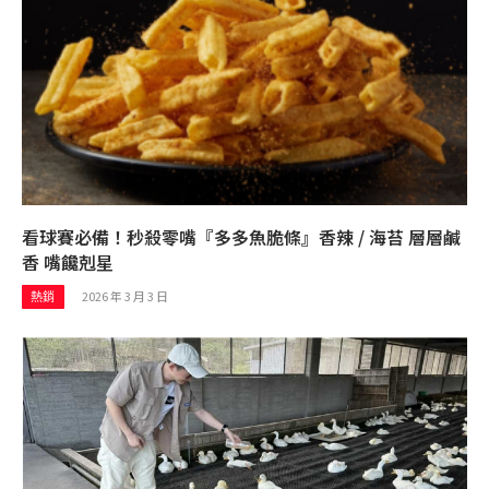
看球賽必備！秒殺零嘴『多多魚脆條』香辣 / 海苔 層層鹹
香 嘴饞剋星
2026 年 3 月 3 日
熱銷