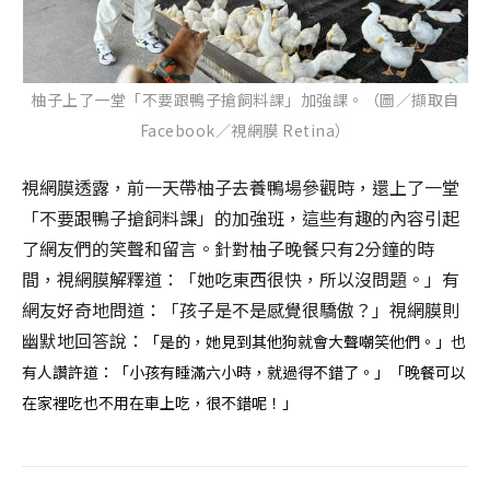
柚子上了一堂「
不要跟鴨子搶飼料課
」加強課。（圖／擷取自
Facebook／視網膜 Retina）
視網膜透露，前一天帶柚子去養鴨場參觀時，還上了一堂
「不要跟鴨子搶飼料課」的加強班，這些有趣的內容引起
了網友們的笑聲和留言。針對柚子晚餐只有2分鐘的時
間，視網膜解釋道：「她吃東西很快，所以沒問題。」有
網友好奇地問道：「孩子是不是感覺很驕傲？」視網膜則
幽默地回答說：
「是的，她見到其他狗就會大聲嘲笑他們。」也
有人讚許道：「小孩有睡滿六小時，就過得不錯了。」「晚餐可以
在家裡吃也不用在車上吃，很不錯呢！」