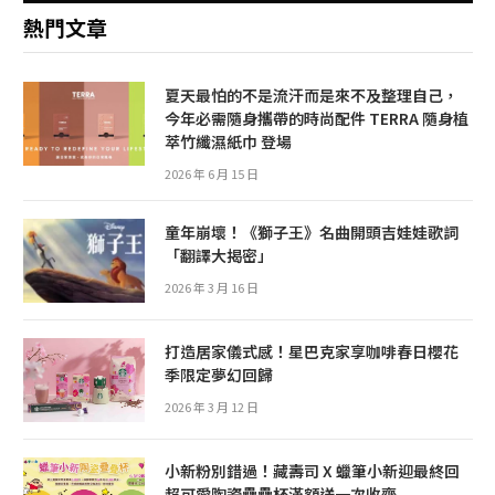
熱門文章
夏天最怕的不是流汗而是來不及整理自己，
今年必需隨身攜帶的時尚配件 TERRA 隨身植
萃竹纖濕紙巾 登場
2026 年 6 月 15 日
童年崩壞！《獅子王》名曲開頭吉娃娃歌詞
「翻譯大揭密」
2026 年 3 月 16 日
打造居家儀式感！星巴克家享咖啡春日櫻花
季限定夢幻回歸
2026 年 3 月 12 日
小新粉別錯過！藏壽司 X 蠟筆小新迎最終回
超可愛陶瓷疊疊杯滿額送一次收齊