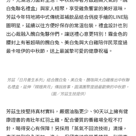
白兔聯名禮盒」與家人相聚，享受雞魚饗宴的美好滋味，
芳茲今年特地將中式傳統滋補飲品結合俏皮手繪的LINE貼
圖明星，延續以往方便好保存的常溫包裝，禮盒設計也別
出心裁融入醜白兔夥伴們，讓送禮心意更特別！霧金色的
腰封上有著超萌的醜白兔、美白兔與大白雞陪伴民眾度過
最卡哇伊的中秋節，送上最誠摯可愛的健康祝福。
芳茲「日月養生系列」結合醜白兔、美白兔、醜咖與大白雞推出中秋聯
名禮盒，延伸「嫦娥奔月」傳說故事，圓滿團聚度過最歡樂的中秋節。
（圖／芳茲生技提供）
芳茲生技堅持真材實料，嚴選油脂更少、90天以上擁有健
康證書的青壯年紅羽土雞，配合優質的養雞場全程不打
針，喝得安心有保障！另採用「蒸氣不回流技術」滴煉，