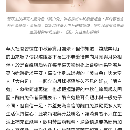
芳茲生技與高人氣角色「醜白兔」聯名推出中秋限量禮盒，其內容包含
芳茲滴雞精、滴魚精，跳脫以往華人中秋送禮習慣，陪伴民眾度過最健
康溫馨的中秋佳節。（圖／芳茲生技提供）
華人社會習慣在中秋節賞月團聚，但你知道「嫦娥奔月」
的由來嗎？傳說嫦娥吞下長生不老藥後奔向月亮與月兔相
伴，於是百姓與后羿在每年這天紛紛擺上食物水果望著月
亮向嫦娥祈求平安。這次化身成嫦娥的「美白兔」與太空
人「大白雞」，一起奔向月球探望許久不見的好友「醜白
兔」，象徵距離再遠，也想把握難得的中秋佳節與親友團
圓。醜白兔作者保羅表示，醜白兔雖耳朵短小與一般兔子
不同，但自信十足，希望充滿自信的醜白兔激勵更多人對
生活保持信心！此次特地與芳茲聯名，讓消費者不只在生
活上補充正能量，飲用芳茲滴雞精、滴魚精還能為健康加
分，充滿活力面對生活！中秋就帶著芳茲超高人氣的「醜