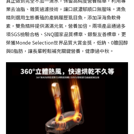
真正做到完全不加一滴水，保留高純度營養精華，利用專
業去油脂、雜質過濾技術，讓口感濃郁順口無腥味。滴魚
精則選用生態養殖的產銷履歷虱目魚，添加深海魚軟骨
素，雙魚精粹提供滿滿元氣，營養加倍。兩項產品通過多
項SGS檢驗合格、SNQ國家品質標章、銀髮友善標章，更
榮獲Monde Selection世界品質大賞金獎，低鈉、0膽固醇
與0脂肪，讓長輩輕鬆補充關鍵營養，健康過中秋。