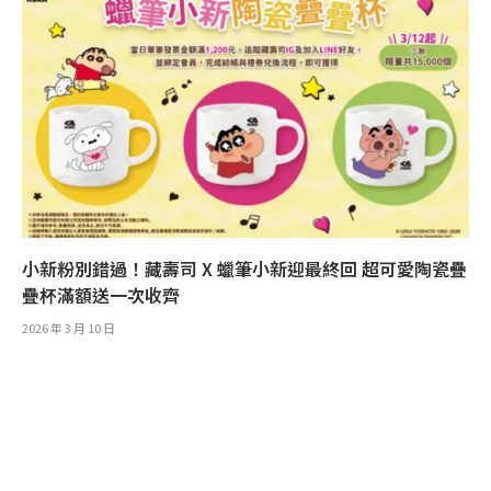
小新粉別錯過！藏壽司 X 蠟筆小新迎最終回 超可愛陶瓷疊
疊杯滿額送一次收齊
2026 年 3 月 10 日