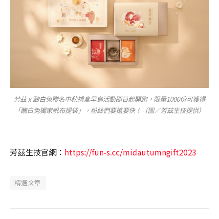
芳茲 x 醜白兔聯名中秋禮盒早鳥活動即日起開跑，限量1000份可獲得
「醜白兔獨家帆布提袋」，粉絲們要搶要快！（圖／芳茲生技提供）
芳茲生技官網：
https://fun-s.cc/midautumngift2023
精選文章