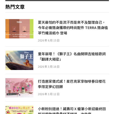
熱門文章
夏天最怕的不是流汗而是來不及整理自己，
今年必需隨身攜帶的時尚配件 TERRA 隨身植
萃竹纖濕紙巾 登場
2026 年 6 月 15 日
童年崩壞！《獅子王》名曲開頭吉娃娃歌詞
「翻譯大揭密」
2026 年 3 月 16 日
打造居家儀式感！星巴克家享咖啡春日櫻花
季限定夢幻回歸
2026 年 3 月 12 日
小新粉別錯過！藏壽司 X 蠟筆小新迎最終回
超可愛陶瓷疊疊杯滿額送一次收齊