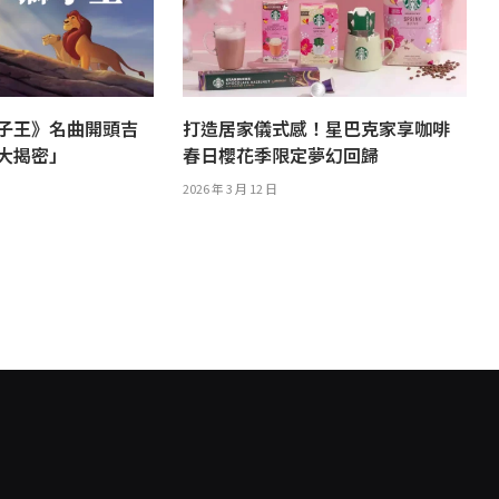
子王》名曲開頭吉
打造居家儀式感！星巴克家享咖啡
譯大揭密」
春日櫻花季限定夢幻回歸
2026 年 3 月 12 日