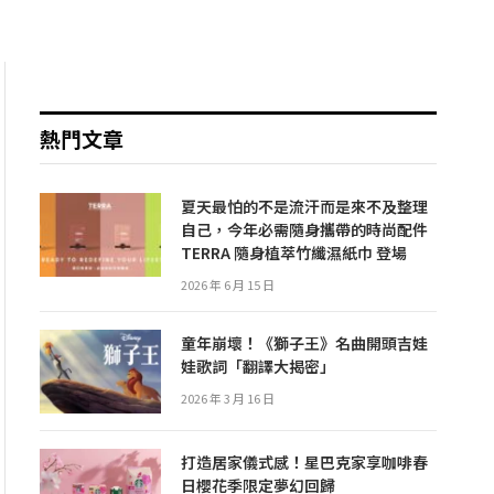
熱門文章
夏天最怕的不是流汗而是來不及整理
自己，今年必需隨身攜帶的時尚配件
TERRA 隨身植萃竹纖濕紙巾 登場
2026 年 6 月 15 日
童年崩壞！《獅子王》名曲開頭吉娃
娃歌詞「翻譯大揭密」
2026 年 3 月 16 日
打造居家儀式感！星巴克家享咖啡春
日櫻花季限定夢幻回歸