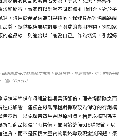
醒賣家要將商品的消費者分為「子女、丈夫、媽媽本
需求和期待。賣家可以針對不同群體推出組合。對於子
感謝，適用於產品線為訂製禮品、保健食品等溫馨路線
和品質，提供能夠展現對妻子關愛的實用禮物，例如家
類的產品線，則適合以「寵愛自己」作為切角，引起媽
，母親節當天以熱賣款在市場上見縫插針，提高賣場、商品的曝光機
（圖／Pexels）
摩拳擦掌準備在母親節檔期業績翻倍，理查提醒隨之而
況造成影響，建議在母親節檔期採取較為保守的行銷模
廣告投放，以免廣告費用吞噬掉利潤。若是以檔期為主
折扣商品恢復平時售價，並開始整備618購物節，以
者追貨，而不是囤積大量貨物最終導致現金流問題。渠