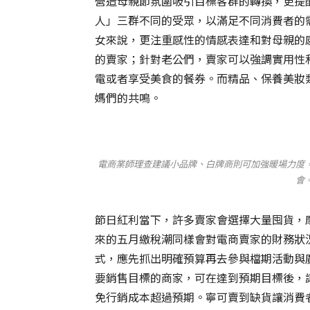
營造母親節氛圍吸引目標客群的轉換，更提
人」三群不同的受眾，以滿足不同消費者的
女來說，更注重感性的情感表達和對母親的
的賣家；針對老公們，賣家可以強調實用性
電或者享受美食的餐券。而精品、保養美妝
媽們的共鳴。
電商業師理查建議小品牌、白牌商則可加強暖場力度
會。
節日紅利當下，許多賣家會選擇大量囤貨，
來的五月繳稅潮同樣會對電商賣家的財務狀
式，應先抓出明確預算再去參與檔期活動與
要銷售目標的商家，可在達到預期目標後，讓
免行銷成本超過預期。寧可賣到缺貨讓消費