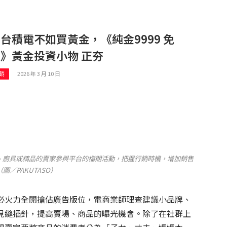
台積電不如買黃金，《純金9999 免
》黃金投資小物 正夯
2026 年 3 月 10 日
銷
、廚具或精品的賣家參與平台的檔期活動，把握行銷時機，增加銷售
（圖／PAKUTASO）
必火力全開搶佔廣告版位，電商業師理查建議小品牌、
見縫插針，提高賣場、商品的曝光機會。除了在社群上