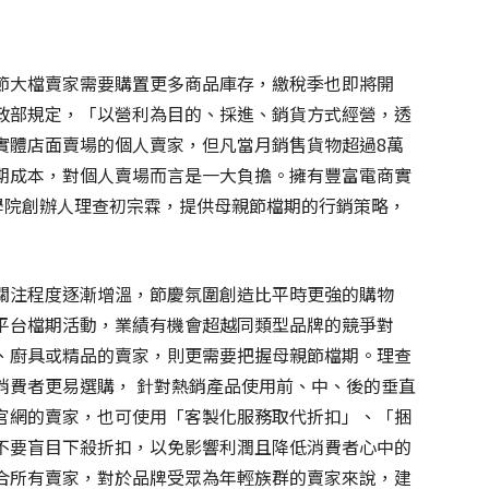
節大檔賣家需要購置更多商品庫存，繳稅季也即將開
政部規定，「以營利為目的、採進、銷貨方式經營，透
實體店面賣場的個人賣家，但凡當月銷售貨物超過8萬
期成本，對個人賣場而言是一大負擔。擁有豐富電商實
學院創辦人理查初宗霖，提供母親節檔期的行銷策略，
關注程度逐漸增溫，節慶氛圍創造比平時更強的購物
平台檔期活動，業績有機會超越同類型品牌的競爭對
、廚具或精品的賣家，則更需要把握母親節檔期。理查
消費者更易選購， 針對熱銷產品使用前、中、後的垂直
官網的賣家，也可使用「客製化服務取代折扣」、「捆
不要盲目下殺折扣，以免影響利潤且降低消費者心中的
合所有賣家，對於品牌受眾為年輕族群的賣家來說，建