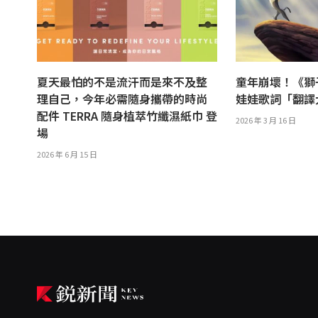
夏天最怕的不是流汗而是來不及整
童年崩壞！《獅
理自己，今年必需隨身攜帶的時尚
娃娃歌詞「翻
配件 TERRA 隨身植萃竹纖濕紙巾 登
2026 年 3 月 16 日
場
2026 年 6 月 15 日