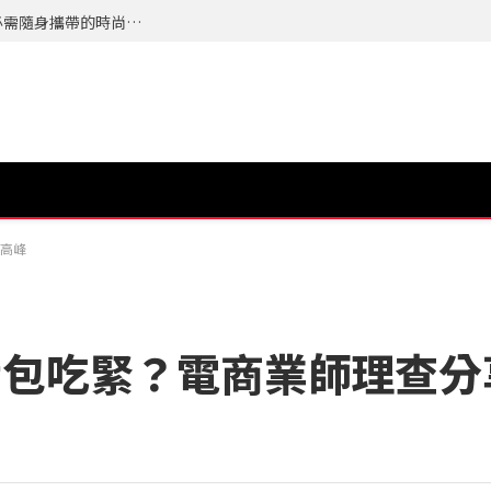
夏天最怕的不是流汗而是來不及整理自己，今年必需隨身攜帶的時尚配件 TERRA 隨身植萃竹纖濕紙巾 登場
高峰
荷包吃緊？電商業師理查分