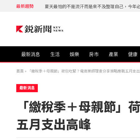
最新趨勢
最新消息
生活
娛樂
房市
產業
健康
首頁
»
「繳稅季＋母親節」荷包吃緊？電商業師理查分享策略應戰五月支出
最新消息
「繳稅季＋母親節」
五月支出高峰