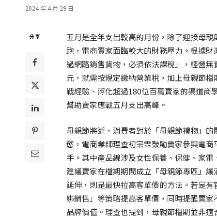
2024 年 4 月 29 日
五月是全年支出較高的月份，除了迎接母親
分享
跑，電商賣家面臨較大的財務壓力。根據財
過網路銷售貨物，必須依法課稅」，經營無
元，就需按規定繳納營業稅，加上母親節檔
戰經驗、孵化超過180位百萬賣家的渠道商
幫助賣家應戰五月支出高峰。
母親節將近，消費者對於「母親節禮物」的
慾，電商業師理查初宗霖鼓勵賣家參與電商
手。其中產品線涉及女性保養、保健、家電
建議賣家在檔期期間成立「母親節專區」讓
延伸，則是最快拉高客單價的方法。若是有
綁銷售」等策略提高客單價，同時提醒賣家
品牌價值。理查也提到，母親節檔期並非適