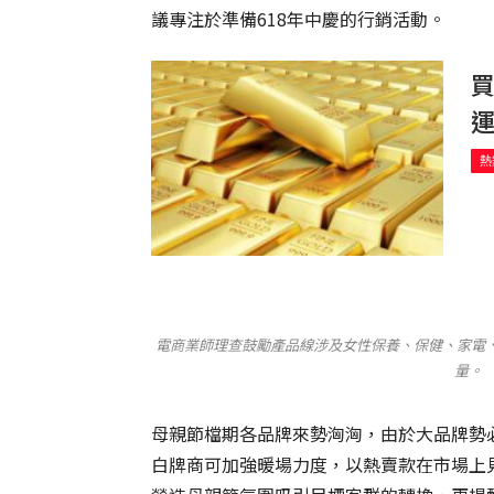
議專注於準備618年中慶的行銷活動。
買
運
熱
電商業師理查鼓勵產品線涉及女性保養、保健、家電
量。 
母親節檔期各品牌來勢洶洶，由於大品牌勢
白牌商可加強暖場力度，以熱賣款在市場上