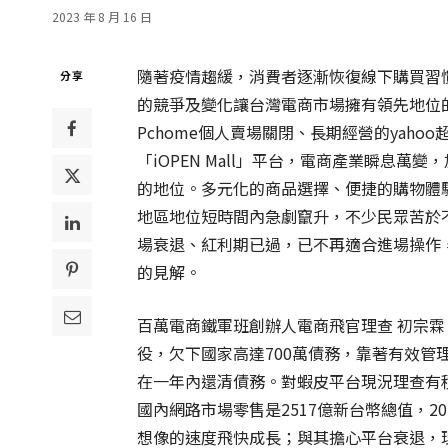
2023 年 8 月 16 日
隨著疫情趨緩，消費者逐漸恢復線下購買習慣
分享
的競爭及變化讓台灣電商市場擁有領先地位
Pchome個人賣場關閉、長期經營的yah
「iOPEN Mall」平台，電商產業瞬息
的地位。多元化的商品選擇、便捷的購物體
地區地位短時間內急劇竄升，不少民眾苦於
場衰退、紅利期已過，已不再適合進場操作，
的見解。
百萬電商鐵軍班創辦人電商飛官理查 初宗
役，欠下國家高達700萬債務，靠著有效管
在一年內還清債務。對蝦皮平台現況理查有積
國內網路市場零售是2517億新台幣總值，2
想像的速度飛快成長；與其擔心平台衰退，