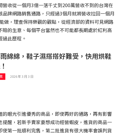
營收從一個月3億一落千丈到200萬營收不到的台灣在
該品牌網路銷售通路，只經過3個月就將營收拉回一個月
否還能做，理查保持樂觀的觀點，從經濟部的資料可見網路
不賠的生意、每個平台當然也不可能都長期處於紅利高
經過此歷程。
陰雨綿綿，鞋子濕搭搭好難受，快用烘鞋
機！
2026 年 3 月 3 日
薦
道的眼光引進優秀的商品，即使再好的通路，再有影響
也提醒，若新手賣家要想成功經營蝦皮，進貨的商品一
即使第一批順利完售，第二批進貨有很大機率會誤判貨