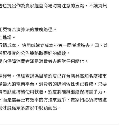
查也提出作為賣家經營商場時需注意的五點，不讓資訊
用更符合演算法的推廣路徑。
定進場。
行銷成本， 信用感建立成本…等一同考慮進去。四、善
搭配得宜的公告策略取得好的績效。
朝向保障消費者滿足消費者去應對任何變化。
場經營，但理查認為目前蝦皮已在台灣具高知名度和市
量最大的電商平台，消費者的購物習性也已養成，只要
費者願意持續使用軟體，蝦皮將能夠繼續保持競爭力，
，而是需要更有效率的方法來競爭，賣家們必須持續進
勢才能從眾多店家中脫穎而出。