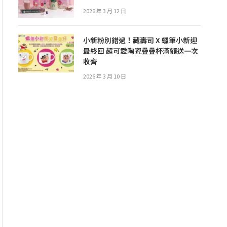
2026 年 3 月 12 日
小新粉別錯過！藏壽司 X 蠟筆小新迎
最終回 超可愛陶瓷疊疊杯滿額送一次
收齊
2026 年 3 月 10 日