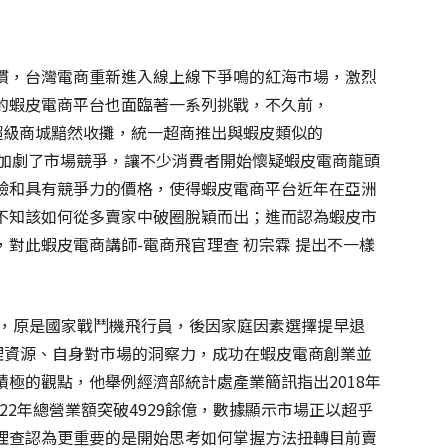
，台灣電商重新進入線上線下爭鳴的紅海市場，​​激烈
的蝦皮電商平台也面臨著一系列挑戰，不久前，
oo超級商城黯然收攤，統一超商推出與蝦皮類似的
萬變，加劇了市場競爭，讓不少消費者開始懷疑蝦皮電商龍頭
驗和具有競爭力的價格，使得蝦皮電商平台近年在亞洲
不知該如何從多賣家中破圈脫穎而出；進而認為蝦皮市
對此蝦皮電商講師-電商飛官理查 初宗霖 提出不一樣
霖，原是國家戰鬥機飛行員，後因家庭因素選擇提早退
理資源、自身對市場的洞察力，成功在蝦皮電商創業並
極的觀點，他舉例經濟部統計處產業簡訊指出2018年
022年總營業額突破4929餘億，數據顯示市場正以超乎
理查認為更重要的是開始思考如何掌握方法扭轉目前賣