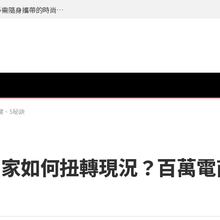
夏天最怕的不是流汗而是來不及整理自己，今年必需隨身攜帶的時尚配件 TERRA 隨身植萃竹纖濕紙巾 登場
鍵、5秘訣
賣家如何扭轉現況？百萬電