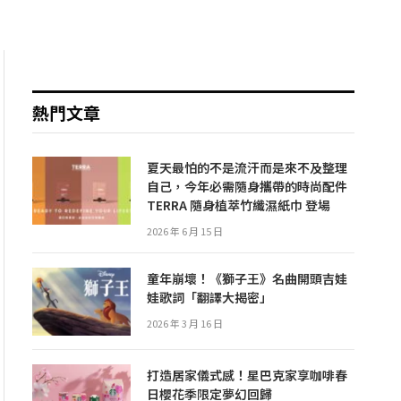
熱門文章
夏天最怕的不是流汗而是來不及整理
自己，今年必需隨身攜帶的時尚配件
TERRA 隨身植萃竹纖濕紙巾 登場
2026 年 6 月 15 日
童年崩壞！《獅子王》名曲開頭吉娃
娃歌詞「翻譯大揭密」
2026 年 3 月 16 日
打造居家儀式感！星巴克家享咖啡春
日櫻花季限定夢幻回歸