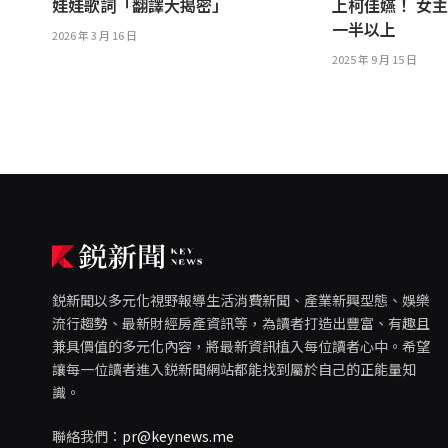
娃娃歌詞「翻譯大揭密」
上柯佳嬿！ 女
一半以上
2026 年 3 月 16 日
2025 年 9 月 15 日
鋭新聞以多元化視野報導生活消費新聞、產業新興型態、娛樂
流行趨勢、最新財經房產資訊等，為讀者打造出豐富、有趣且
兼具價值的多元化內容，將最新資訊植入每位讀者心中。希望
讓每一位讀者進入鋭新聞網站都能找到屬於自己的正能量知
識。
聯絡我們：
pr@keynews.me