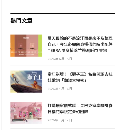
熱門文章
夏天最怕的不是流汗而是來不及整理
自己，今年必需隨身攜帶的時尚配件
TERRA 隨身植萃竹纖濕紙巾 登場
2026 年 6 月 15 日
童年崩壞！《獅子王》名曲開頭吉娃
娃歌詞「翻譯大揭密」
2026 年 3 月 16 日
打造居家儀式感！星巴克家享咖啡春
日櫻花季限定夢幻回歸
2026 年 3 月 12 日