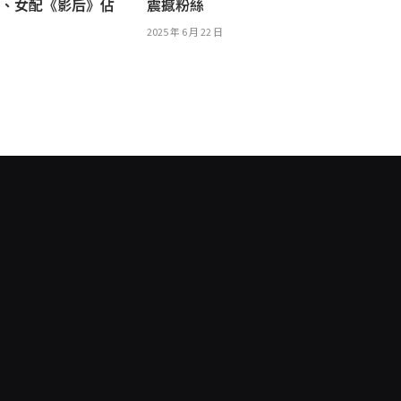
主、女配《影后》佔
震撼粉絲
2025 年 6 月 22 日