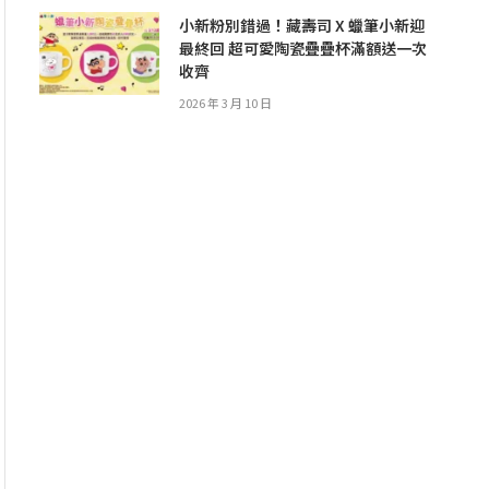
小新粉別錯過！藏壽司 X 蠟筆小新迎
最終回 超可愛陶瓷疊疊杯滿額送一次
收齊
2026 年 3 月 10 日