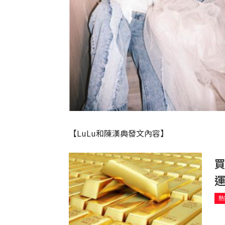
【LuLu和陳漢典發文內容】
買
運
熱