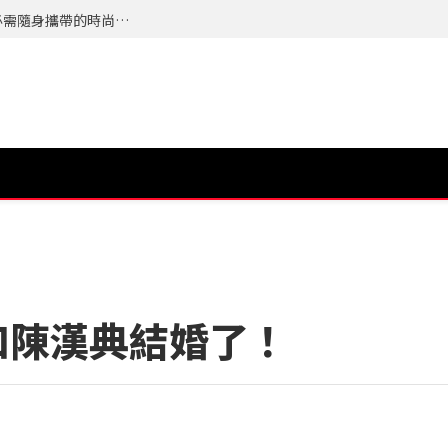
夏天最怕的不是流汗而是來不及整理自己，今年必需隨身攜帶的時尚配件 TERRA 隨身植萃竹纖濕紙巾 登場
布和陳漢典結婚了！