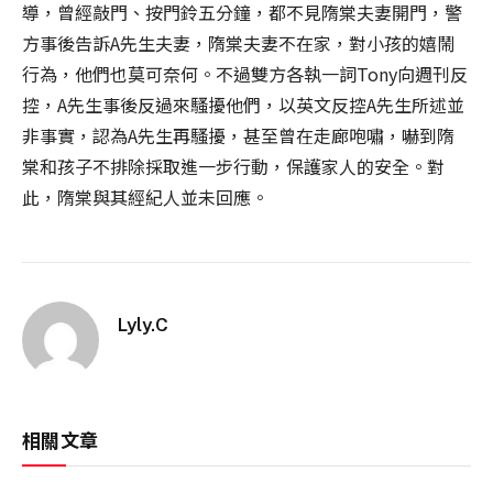
導，曾經敲門、按門鈴五分鐘，都不見隋棠夫妻開門，警
方事後告訴A先生夫妻，隋棠夫妻不在家，對小孩的嬉鬧
行為，他們也莫可奈何。不過雙方各執一詞Tony向週刊反
控，A先生事後反過來騷擾他們，以英文反控A先生所述並
非事實，認為A先生再騷擾，甚至曾在走廊咆嘯，嚇到隋
棠和孩子不排除採取進一步行動，保護家人的安全。對
此，隋棠與其經紀人並未回應。
Lyly.C
相關文章