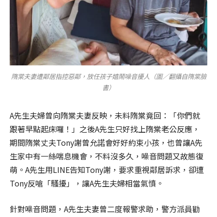
隋棠夫妻遭鄰居指控惡鄰，放任孩子嬉鬧噪音擾人（圖／翻攝自隋棠臉
書）
A先生夫婦曾向隋棠夫妻反映，未料隋棠竟回：「你們就
跟著早點起床囉！」之後A先生只好找上隋棠老公反應，
期間隋棠丈夫Tony謝曾允諾會好好約束小孩，也曾讓A先
生家中有一絲喘息機會，不料沒多久，噪音問題又故態復
萌。A先生用LINE告知Tony謝，要求重視鄰居訴求，卻遭
Tony反嗆「騷擾」，讓A先生夫婦相當氣憤。
針對噪音問題，A先生夫妻曾二度報警求助，警方派員勸