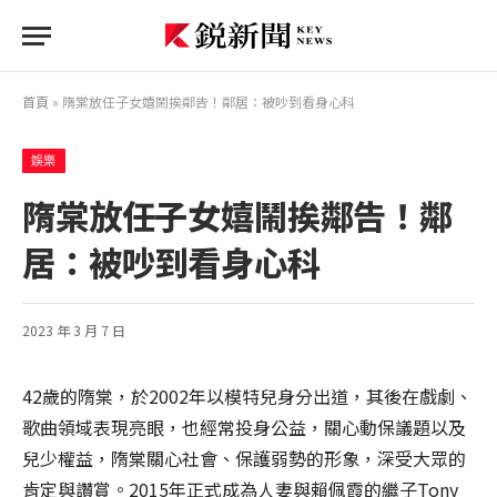
首頁
»
隋棠放任子女嬉鬧挨鄰告！鄰居：被吵到看身心科
娛樂
隋棠放任子女嬉鬧挨鄰告！鄰
居：被吵到看身心科
2023 年 3 月 7 日
42歲的隋棠，於2002年以模特兒身分出道，其後在戲劇、
歌曲領域表現亮眼，也經常投身公益，關心動保議題以及
兒少權益，隋棠關心社會、保護弱勢的形象，深受大眾的
肯定與讚賞。2015年正式成為人妻與賴佩霞的繼子Tony