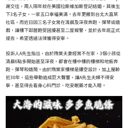
謝交往，兩人隔年就在美國拉斯維加斯登記結婚，其後生
下3名子女，一家五口幸福美滿。去年更搬到台北大直某
社區，而近日因三名子女常在清晨及深夜奔跑、彈琴或嬉
戲，讓樓下鄰居飽受困擾甚至二度報警，並於去年底正式
提告，希望透過法律獲得安寧。
投訴人A先生指出，由於隋棠夫妻經常不在家，3個小孩從
清晨6點多開始甚至深夜，都會在樓中樓的樓梯和地板奔
跑、彈琴和嬉鬧。由於隋棠家樓梯是鏤空設計，加上屋齡
近30年，這些舉動造成巨大聲響，讓A先生夫婦不得安
寧，甚至得去看身心科門診、吃安眠藥才能入睡。