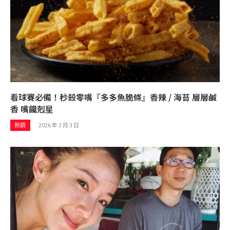
看球賽必備！秒殺零嘴『多多魚脆條』香辣 / 海苔 層層鹹
香 嘴饞剋星
2026 年 3 月 3 日
熱銷