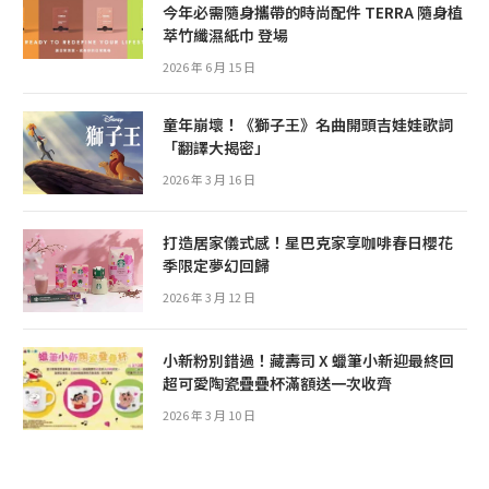
今年必需隨身攜帶的時尚配件 TERRA 隨身植
萃竹纖濕紙巾 登場
2026 年 6 月 15 日
童年崩壞！《獅子王》名曲開頭吉娃娃歌詞
「翻譯大揭密」
2026 年 3 月 16 日
打造居家儀式感！星巴克家享咖啡春日櫻花
季限定夢幻回歸
2026 年 3 月 12 日
小新粉別錯過！藏壽司 X 蠟筆小新迎最終回
超可愛陶瓷疊疊杯滿額送一次收齊
2026 年 3 月 10 日