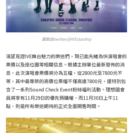
圖取自twitter/@IVEstarship
渴望見證IVE舞台魅力的樂迷們，現已能先睹為快演唱會的
票價以及座位圖等相關信息。根據主辦單位最新發佈的消
息，此次演唱會票價將分為五檔，從2800元至7800元不
等，其中最尊榮的高價位票檔不僅高達7800元，還特別包
含了一系列Sound Check Event粉絲福利活動。理想國會
員將享有11月29日的優先預購權，而11月30日上午11
點，則是所有樂迷期待的正式全面開售時間。