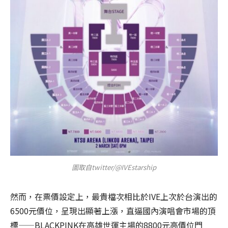
圖取自twitter/@IVEstarship
然而，在票價設定上，最貴檔次相比於IVE上次於台演出的
6500元價位，呈現出顯著上漲，直逼國內演唱會市場的頂
標——BLACKPINK在高雄世運主場的8800元高價位門