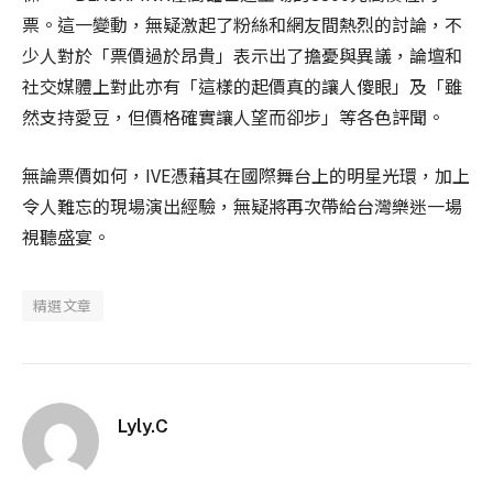
票。這一變動，無疑激起了粉絲和網友間熱烈的討論，不
少人對於「票價過於昂貴」表示出了擔憂與異議，論壇和
社交媒體上對此亦有「這樣的起價真的讓人傻眼」及「雖
然支持愛豆，但價格確實讓人望而卻步」等各色評聞。
無論票價如何，IVE憑藉其在國際舞台上的明星光環，加上
令人難忘的現場演出經驗，無疑將再次帶給台灣樂迷一場
視聽盛宴。
精選文章
Lyly.C