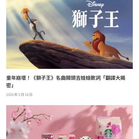
童年崩壞！《獅子王》名曲開頭吉娃娃歌詞「翻譯大揭
密」
2026 年 3 月 16 日