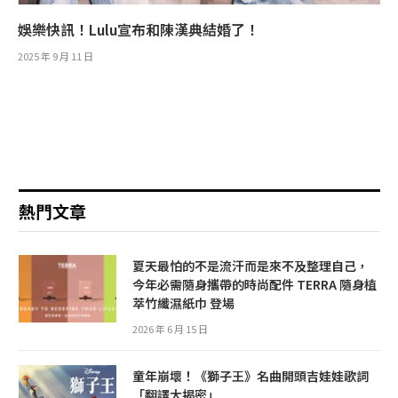
娛樂快訊！Lulu宣布和陳漢典結婚了！
2025 年 9 月 11 日
熱門文章
夏天最怕的不是流汗而是來不及整理自己，
今年必需隨身攜帶的時尚配件 TERRA 隨身植
萃竹纖濕紙巾 登場
2026 年 6 月 15 日
童年崩壞！《獅子王》名曲開頭吉娃娃歌詞
「翻譯大揭密」