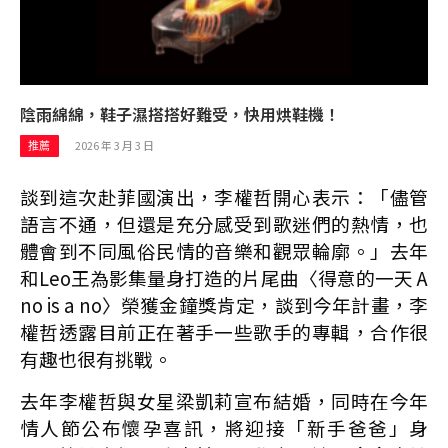
陰雨綿綿，鞋子濕搭搭好難受，快用烘鞋機！
2026 年 3 月 3 日
推薦
談到這次赴菲國演出，李權哲開心表示：「儘管
語言不通，但還是充分感受到歌迷們的熱情，也
體會到不同風俗民情的音樂和觀眾輪廓。」去年
和Leo王為影集量身打造的片尾曲〈得意的一天 A
no is a no〉榮獲金鐘獎肯定，談到今年計畫，李
權哲透露目前正在著手一些歌手的專輯，合作很
有趣也很有挑戰。
去年李權哲與女星梁凱莉宣布結婚，同時在今年
情人節公布懷孕喜訊，將迎接「新手爸爸」身