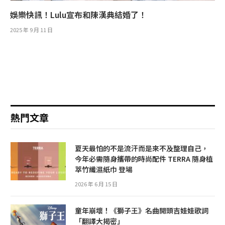
娛樂快訊！Lulu宣布和陳漢典結婚了！
2025 年 9 月 11 日
熱門文章
夏天最怕的不是流汗而是來不及整理自己，
今年必需隨身攜帶的時尚配件 TERRA 隨身植
萃竹纖濕紙巾 登場
2026 年 6 月 15 日
童年崩壞！《獅子王》名曲開頭吉娃娃歌詞
「翻譯大揭密」